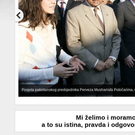
Posjeta pakistanskog predsjednika Perveza Musharrafa Potočarima, u 
1/33
Mi želimo i moramo 
a to su
istina,
pravda i odgovo