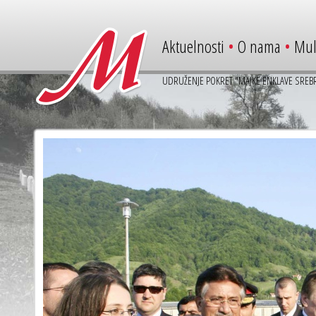
Aktuelnosti
•
O nama
•
Mul
UDRUŽENJE POKRET "MAJKE ENKLAVE SREBR